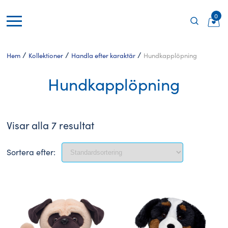
0
/
/
/
Hem
Kollektioner
Handla efter karaktär
Hundkapplöpning
Hundkapplöpning
Visar alla 7 resultat
Sortera efter: