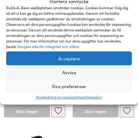
Hantera samtycke
Build-A-Bear-webbplatsen använder cookies. Cookies kommer ihåg dig
så att vi kan ge dig en bättre onlineupplevelse. Genom att fortsätta
använda vår webbplats godkänner du användningen av cookies.
Observera att dina personuppgifter/cookies kan användas för anpassning
av annonser. Genom att använda denna webbplats samtycker du till
användningen av dina personuppgifter och cookies för anpassning av
annonser. För mer information om hur dina uppgifter kan användas,
besök
Googles sida för integritet och villkor
.
Acceptera
BUILD-A-BEAR PROMISE
BUILD-A-BEAR gosedjur
PETS gosedjur brun tax 25
Be Mine Dalmatinervalp
Avvisa
cm
30 cm
Visa preferenser
599,00
kr
599,00
kr
Användning av cookies
Integritetspolicy
Slut i lager
Slut i lager