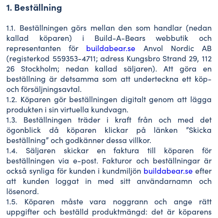
1. Beställning
1.1. Beställningen görs mellan den som handlar (nedan
kallad köparen) i Build-A-Bears webbutik och
representanten för
buildabear.se
Anvol Nordic AB
(registerkod 559353-4711; adress Kungsbro Strand 29, 112
26 Stockholm; nedan kallad säljaren). Att göra en
beställning är detsamma som att underteckna ett köp-
och försäljningsavtal.
1.2. Köparen gör beställningen digitalt genom att lägga
produkten i sin virtuella kundvagn.
1.3. Beställningen träder i kraft från och med det
ögonblick då köparen klickar på länken ”Skicka
beställning” och godkänner dessa villkor.
1.4. Säljaren skickar en faktura till köparen för
beställningen via e-post. Fakturor och beställningar är
också synliga för kunden i kundmiljön
buildabear.se
efter
att kunden loggat in med sitt användarnamn och
lösenord.
1.5. Köparen måste vara noggrann och ange rätt
uppgifter och beställd produktmängd: det är köparens