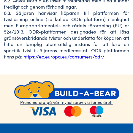
8.2. Anvol Nordic AB löser missförstånd med sina kunder
fredligt och genom förhandlingar.
8.3. Säljaren hänvisar köparen till plattformen för
tvistlösning online (så kallad ODR-plattform) i enlighet
med Europaparlamentets och rådets förordning (EU) nr
524/2013. ODR-plattformen designades för att lösa
gränsöverskridande tvister och underlätta för köparen att
hitta en lämplig utomrättslig instans för att lösa en
specifik tvist i säljarens medlemsstat. ODR-plattformen
finns på:
https://ec.europa.eu/consumers/odr/
Prenumerera på vårt nyhetsbrev via formuläret!