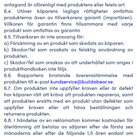
antagand är oförenligt med produktens eller felets art.
6.4. Utöver köparens lagliga rättigheter omfattas
produkterna även av tillverkarens garanti (importören).
Villkoren för garantin finns tillsammans med varje
produkt som omfattas av garantin
6.5. Tillverkaren är inte ansvarig för:
a) Försämring av en produkt som skadats av köparen.
b) Skador/fel som orsakats av felaktig användning av
produkten.
c) Skador/fel som orsakas av att underhållet som anges i
produkthandboken inte följs.
6.6. Rapportera bristande överensstämmelse med
produkten till e-post
kundservice@buildabear.se
.
6.7. Om produkten inte uppfyller kraven eller är defekt
har köparen rätt att kräva att produkten repareras, samt
att produkten ersätts med en produkt utan defekter som
uppfyller kraven eller att häva beställningen och
returnera produkten.
6.8. I händelse av en reklamation kommer kostnaden för
återlämning att betalas av säljaren efter de första sex
månaderna eller efter de följande 1,5 åren endast om