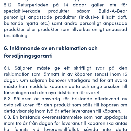
5.12. Returperioden på 14 dagar gäller inte för
specialtilverkade produkter såsom Build-A-Bear
personligt anpassade produkter (inklusive tillsatt doft,
bultande hjärta etc.) samt andra personligt anpassade
produkter eller produkter som tillverkas enligt anpassad
beställning.
6. Inlämnande av en reklamation och
försäljningsgaranti
6.1. Säljaren måste ge ett skriftligt svar på den
reklamation som lämnats in av köparen senast inom 15
dagar. Om säljaren behöver ytterligare tid för att svara
måste han meddela köparen detta och ange orsaken till
förseningen och den nya tidsfristen för svaret.
6.2. Säljaren är ansvarig för bristande efterlevnad av
avtalsvillkoren för den produkt som sålts till köparen om
detta visar sig inom två år efter leveransen till köparen.
6.3. En bristande överensstämmelse som har uppdagats
inom tre år från dagen för leverans till köparen ska antas
ha funnits vid leveranstillfället, såvida inte detta