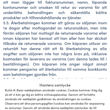
att man lägger till fakturanummer, namn, löpande
kontonummer och orsaken till retur av varorna för att
underlätta behandlingen och säkerställa bättre
produkter och tillhandahållande av tjänster.
5.5. Återbetalningen kommer att göras av säljaren inom
14 dagar efter mottagandet av returansökan, men inte
förrän säljaren har mottagit de returnerade varorna eller
innan köparen har bevisat att han eller hon har skickat
tillbaka de returnerade varorna. Om köparen utövar sin
returrätt har denne rätt att få återbetalning av alla
avgifter som säljaren inte har några krav på, inklusive
kostnaden för leverans av varorna (om denna lades till i
beställningen). Om köparen inte anger något annat
kommer pengarna att återbetalas till samma bankkonto
som betalningen gjordes från.
5.6. Om köparen har valt det dyraste leveranssättet
kommer leveranskostnaden att ersättas i den
Hantera samtycke
utsträckning som motsvarar det billigaste alternativet
Build-A-Bear-webbplatsen använder cookies. Cookies kommer ihåg dig
som säljaren erbjuder på leveransplatsen.
så att vi kan ge dig en bättre onlineupplevelse. Genom att fortsätta
använda vår webbplats godkänner du användningen av cookies.
5.7. Om den returnerade produkten är skadad och Anvol
Observera att dina personuppgifter/cookies kan användas för anpassning
Nordic AB inte har någon skuld och om produkten har
av annonser. Genom att använda denna webbplats samtycker du till