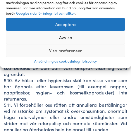
använts felaktigt av köparen, har Anvol Nordic AB rätt att
användningen av dina personuppgifter och cookies för anpassning av
kvitta kostnaderna för den orsakade skadan.
annonser. För mer information om hur dina uppgifter kan användas,
5.8. Säljaren har rätt att från det återbetalningsbara
besök
Googles sida för integritet och villkor
.
beloppet dra av de transportkostnader som uppkommit i
Acceptera
samband med återlämnandet av varan för frågor som
rör köparen. I detta fall kommer transportkostnaden att
vara 79 kr.
Avvisa
5.9. Om köparen inte samtycker till det kvittningsbara
beloppet har denne rätt att begära att en
Visa preferenser
tredjepartsexpert involveras för att fastställa varans
Användning av cookies
Integritetspolicy
devalvering. Kostnaderna för den utomstående experten
ska betalas av den part vars anspråk visar sig vara
ogrundat.
5.10. Av hälso- eller hygieniska skäl kan vissa varor som
har öppnats efter leveransen (till exempel nappar,
nappflaskor, hygien- och kosmetikaprodukter) inte
returneras.
5.11. Vi förbehåller oss rätten att annullera beställningar
vid misstanke om systematisk överkonsumtion, onormalt
höga returvolymer eller andra omständigheter som
strider mot vår returpolicy och normala köpmönster. Vid
annullering återbetalas hela beloppet till kunden.