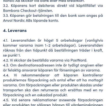
Nordic AB skickar via bank eller med kreditkort.
3.2. Köparens kort debiteras direkt vid köptillfället via
Bambora Checkout-tjänsten.
3.3. Köparen gör betalningen till den bank som anges på
Anvol Nordic ABs löpande konto.
4. Leverans
4.1. Leveranstiden är högst 5 arbetsdagar (vanligtvis
kommer varorna inom 1–2 arbetsdagar). Leveranstiden
räknas från den tidpunkt då beställningen träder i kraft,
se punkt 1.
4.2. Vi skickar de beställda varorna via PostNord.
4.3. Om destinationsadressen inte är tydligt angiven eller
är felaktig ansvarar köparen för förseningen av varorna.
4.4. Vi rekommenderar att köparen kontrollerar
produkternas förpackning och antal efter att ha mottagit
varorna. Om förpackningen eller produkten skadas under
transporten ska den returneras och ersättas med en ny
förpackning och en oskadad produkt.
4.5. Vid senare reklamationer avseende förpackningen
eller produkten tar säljaren hänsyn till värdeminskningen