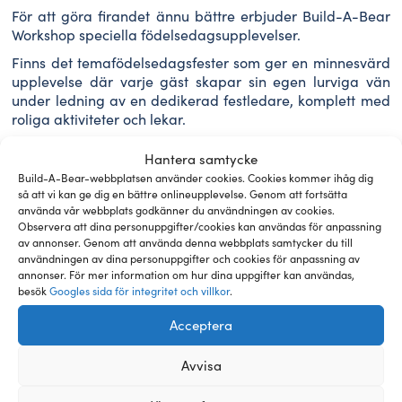
För att göra firandet ännu bättre erbjuder Build-A-Bear
Workshop speciella födelsedagsupplevelser.
Finns det temafödelsedagsfester som ger en minnesvärd
upplevelse där varje gäst skapar sin egen lurviga vän
under ledning av en dedikerad festledare, komplett med
roliga aktiviteter och lekar.
I Sverige har Build-A-Bear Workshop ingått samarbete
Hantera samtycke
med XS Leksaker. Build-A-Bear Workshop finns som en
Build-A-Bear-webbplatsen använder cookies. Cookies kommer ihåg dig
fristående butik i Gallerian Stockholm samt som shop-in-
så att vi kan ge dig en bättre onlineupplevelse. Genom att fortsätta
shop inne i XS Leksaker-butikerna i Westfield Mall of
använda vår webbplats godkänner du användningen av cookies.
Scandinavia och Westfield Täby Centrum.
Observera att dina personuppgifter/cookies kan användas för anpassning
av annonser. Genom att använda denna webbplats samtycker du till
Kom och skapa något speciellt tillsammans med oss!
användningen av dina personuppgifter och cookies för anpassning av
annonser. För mer information om hur dina uppgifter kan användas,
besök
Googles sida för integritet och villkor
.
Acceptera
Avvisa
Prenumerera på vårt nyhetsbrev via formuläret!