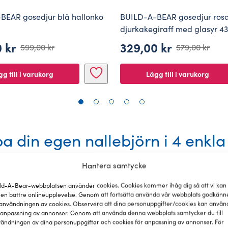
BEAR gosedjur blå hallonko
BUILD-A-BEAR gosedjur ros
djurkakegiraff med glasyr 4
0
kr
329,00
kr
599,00
kr
579,00
kr
Det
Det
ungliga
ande
ursprungliga
nuvarande
g till i varukorg
Lägg till i varukorg
priset
priset
var:
är:
 kr.
 kr.
579,00 kr.
329,00 kr.
a din egen nallebjörn i 4 enkla
Hantera samtycke
ld-A-Bear-webbplatsen använder cookies. Cookies kommer ihåg dig så att vi kan
 en bättre onlineupplevelse. Genom att fortsätta använda vår webbplats godkänn
användningen av cookies. Observera att dina personuppgifter/cookies kan använ
 anpassning av annonser. Genom att använda denna webbplats samtycker du till
ändningen av dina personuppgifter och cookies för anpassning av annonser. För