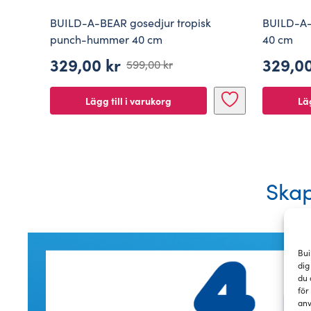
BUILD-A-BEAR gosedjur tropisk
BUILD-A-
punch-hummer 40 cm
40 cm
329,00
kr
329,0
599,00
kr
Det
Det
Det
Det
ursprungliga
nuvarande
urspr
nuvar
Lägg till i varukorg
Läg
priset
priset
priset
priset
var:
är:
var:
är:
599,00 kr.
329,00 kr.
599,00
329,00
Skap
Bui
dig
du 
för
anv