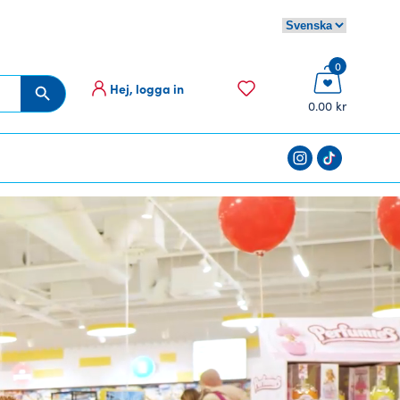
0
Hej, logga in
Sökknapp
0.00 kr