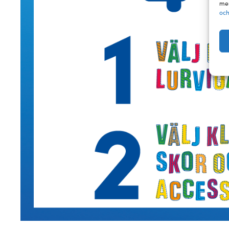
mer
och