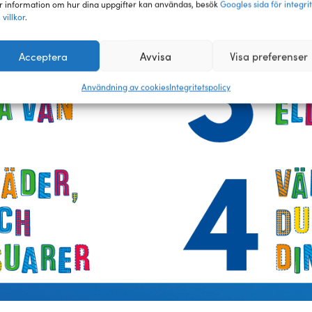
 information om hur dina uppgifter kan användas, besök
Googles sida för integri
 villkor
.
Acceptera
Avvisa
Visa preferenser
Användning av cookies
Integritetspolicy