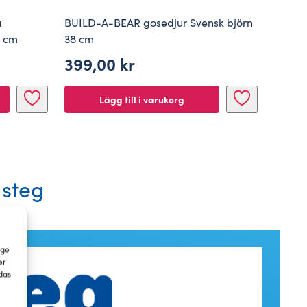
a
BUILD-A-BEAR gosedjur Svensk björn
BUILD
3 cm
38 cm
limeko
399,00
kr
329
Det
Det
ursp
nuv
Lägg till i varukorg
pris
pris
var:
är:
599,
329,
 steg
 ge
er
das