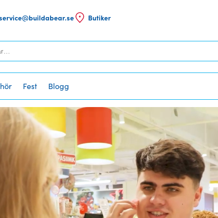
service@buildabear.se
Butiker
ehör
Fest
Blogg