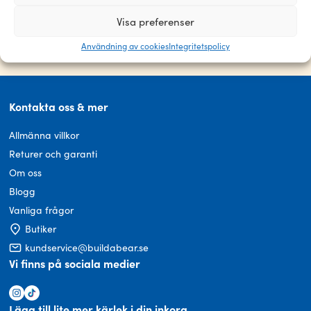
Visa preferenser
Prenumerera på vårt nyhetsbrev via formuläret!
Användning av cookies
Integritetspolicy
Kontakta oss & mer
Allmänna villkor
Returer och garanti
Om oss
Blogg
Vanliga frågor
Butiker
kundservice@buildabear.se
Vi finns på sociala medier
Lägg till lite mer kärlek i din inkorg