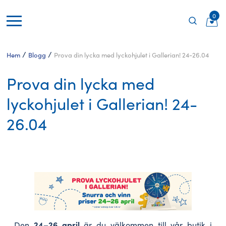
0
/
/
Hem
Blogg
Prova din lycka med lyckohjulet i Gallerian! 24-26.04
Prova din lycka med
lyckohjulet i Gallerian! 24-
26.04
24–26 april
Den
är du välkommen till vår butik i