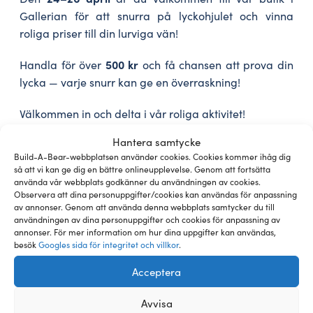
Gallerian för att snurra på lyckohjulet och vinna
roliga priser till din lurviga vän!
500 kr
Handla för över
och få chansen att prova din
lycka — varje snurr kan ge en överraskning!
Välkommen in och delta i vår roliga aktivitet!
Hantera samtycke
* Gäller vid köp över 500 kr
Build-A-Bear-webbplatsen använder cookies. Cookies kommer ihåg dig
så att vi kan ge dig en bättre onlineupplevelse. Genom att fortsätta
använda vår webbplats godkänner du användningen av cookies.
Observera att dina personuppgifter/cookies kan användas för anpassning
av annonser. Genom att använda denna webbplats samtycker du till
användningen av dina personuppgifter och cookies för anpassning av
← Tillbaka till andra blogginlägg
annonser. För mer information om hur dina uppgifter kan användas,
23.04.2026
besök
Googles sida för integritet och villkor
.
Acceptera
Avvisa