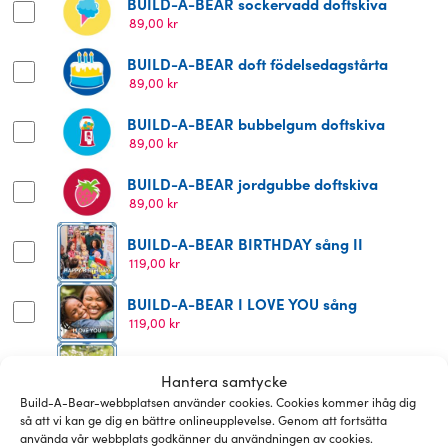
BUILD-A-BEAR sockervadd doftskiva
89,00
kr
BUILD-A-BEAR doft födelsedagstårta
89,00
kr
BUILD-A-BEAR bubbelgum doftskiva
89,00
kr
BUILD-A-BEAR jordgubbe doftskiva
89,00
kr
BUILD-A-BEAR BIRTHDAY sång II
119,00
kr
BUILD-A-BEAR I LOVE YOU sång
119,00
kr
BUILD-A-BEAR kattljud
Hantera samtycke
129,00
kr
Build-A-Bear-webbplatsen använder cookies. Cookies kommer ihåg dig
BUILD-A-BEAR corescent doft Tutti Frutti
så att vi kan ge dig en bättre onlineupplevelse. Genom att fortsätta
doftskiva
använda vår webbplats godkänner du användningen av cookies.