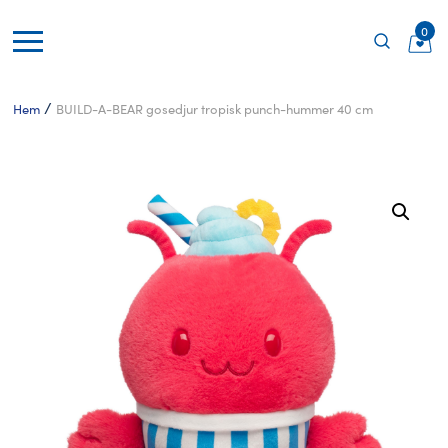
0
/
Hem
BUILD-A-BEAR gosedjur tropisk punch-hummer 40 cm