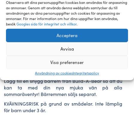
89,00
kr
Observera att dina personuppgifter/cookies kan användas för anpassning
av annonser. Genom att använda denna webbplats samtycker du till
BUILD-
användningen av dina personuppgifter och cookies för anpassning av
Lägg till i varukorg
annonser. För mer information om hur dina uppgifter kan användas,
A-
besök
Googles sida för integritet och villkor
.
BEAR
gosedjur
Acceptera
tropisk
punch-
Avvisa
hummer
Beskrivning
Tilläggsinfo
Recensioner
40
Visa preferenser
cm
mängd
Användning av cookies
Integritetspolicy
Skapa din egen Slushie Plushie hos Build-A-Bear!
Lägg till en snygg bärrem från Build-A-Bear så att du
kan ta med din nya mjuka vän på alla
sommaräventyr! Bärremmen säljs separat.
KVÄVNINGSRISK på grund av smådelar. Inte lämplig
för barn under 3 år.