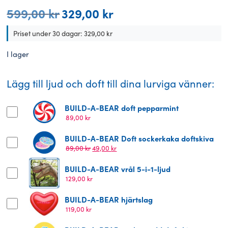
599,00
kr
329,00
kr
Det
Det
ursprungliga
nuvarande
priset
priset
Priset under 30 dagar:
329,00
kr
var:
är:
599,00 kr.
329,00 kr.
I lager
Lägg till ljud och doft till dina lurviga vänner:
BUILD-A-BEAR doft pepparmint
89,00
kr
BUILD-A-BEAR Doft sockerkaka doftskiva
Det
Det
89,00
kr
49,00
kr
ursprungliga
nuvarande
priset
priset
BUILD-A-BEAR vrål 5-i-1-ljud
var:
är:
129,00
kr
89,00 kr.
49,00 kr.
BUILD-A-BEAR hjärtslag
119,00
kr