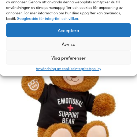
Relaterade pälsklingar och
av annonser. Genom att använda denna webbplats samtycker du till
användningen av dina personuppgifter och cookies för anpassning av
tillbehör
annonser. För mer information om hur dina uppgifter kan användas,
besök
Googles sida för integritet och villkor
.
Acceptera
Avvisa
Visa preferenser
Användning av cookies
Integritetspolicy