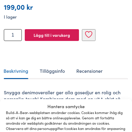
199,00
kr
I lager
BUILD-
Lägg till i varukorg
A-
BEAR
Kläder
jeansoverall
mängd
Beskrivning
Tilläggsinfo
Recensioner
Snygga denimoveraller ger alla gosedjur en rolig och
personlig touch! Kombinera dem med en vit t-shirt så
är din bedårande kompis redo för lekstund.
Hantera samtycke
Build-A-Bear-webbplatsen använder cookies. Cookies kommer ihåg dig
så att vi kan ge dig en bättre onlineupplevelse. Genom att fortsätta
använda vår webbplats godkänner du användningen av cookies.
Observera att dina personuppgifter/cookies kan användas för anpassning