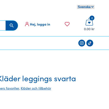
0
Hej, logga in
Sökknapp
0.00 kr
äder leggings svarta
ders favoriter
,
Kläder och tillbehör