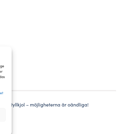
 ge
er
das
tet
r en tyllkjol – möjligheterna är oändliga!