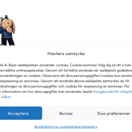
Hantera samtycke
ld-A-Bear-webbplatsen använder cookies. Cookies kommer ihåg dig så att vi kan
 en bättre onlineupplevelse. Genom att fortsätta använda vår webbplats godkänn
användningen av cookies. Observera att dina personuppgifter/cookies kan använ
nsioner
 anpassning av annonser. Genom att använda denna webbplats samtycker du till
ändningen av dina personuppgifter och cookies för anpassning av annonser. För
 information om hur dina uppgifter kan användas, besök
Googles sida för integri
 villkor
.
lä dina gosedjur i dem med en t-shirt över, eller bär dem unde
Acceptera
Avvisa
Visa preferenser
Användning av cookies
Integritetspolicy