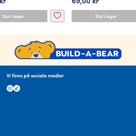
kr
69,00
kr
Slut i lager
Slut i lager
Vi finns på sociala medier