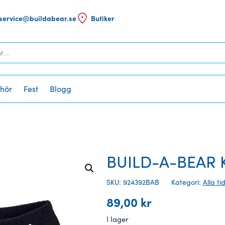
service@buildabear.se
Butiker
ehör
Fest
Blogg
BUILD-A-BEAR Kl
SKU: 924392BAB
Kategori:
Alla ti
89,00
kr
I lager