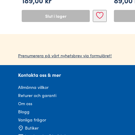
189,00
kr
89,00
Slut i lager
Prenumerera på vårt nyhetsbrev via formuläret!
Kontakta oss & mer
Allmänna villkor
Returer och garanti
Om oss
Blogg
Vanliga frågor
Butiker