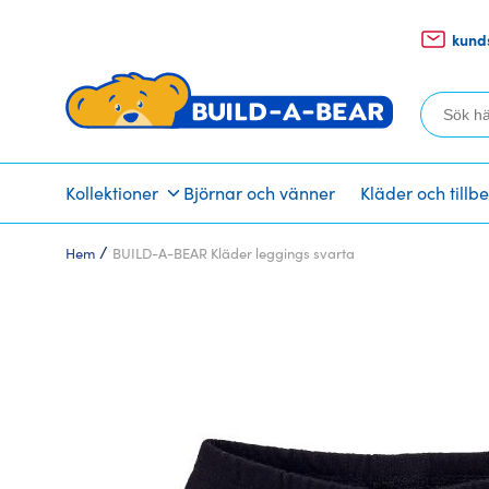
kund
Sök
efter:
Kollektioner
Björnar och vänner
Kläder och tillb
/
Hem
BUILD-A-BEAR Kläder leggings svarta