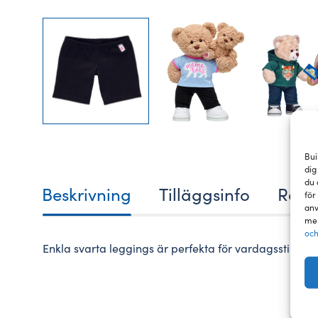
Bui
dig
du 
Beskrivning
Tilläggsinfo
Rece
för
anv
mer
och
Enkla svarta leggings är perfekta för vardagsstilen. K