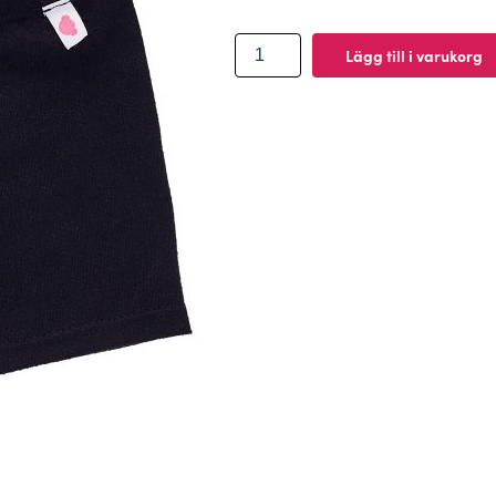
BUILD-
Lägg till i varukorg
A-
BEAR
Kläder
leggings
svarta
mängd