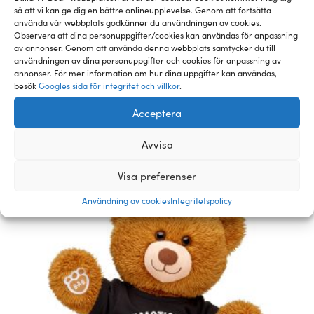
KVÄVNINGSRISK på grund av smådelar. Inte lämplig
så att vi kan ge dig en bättre onlineupplevelse. Genom att fortsätta
för barn under 3 år.
använda vår webbplats godkänner du användningen av cookies.
Observera att dina personuppgifter/cookies kan användas för anpassning
av annonser. Genom att använda denna webbplats samtycker du till
användningen av dina personuppgifter och cookies för anpassning av
annonser. För mer information om hur dina uppgifter kan användas,
Relaterade pälsklingar och
besök
Googles sida för integritet och villkor
.
tillbehör
Acceptera
Avvisa
Visa preferenser
Användning av cookies
Integritetspolicy