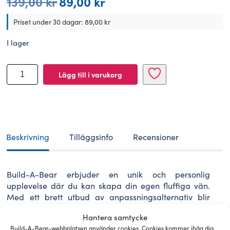
139,00
kr
89,00
kr
ursprungliga
nuvarande
priset
priset
Priset under 30 dagar:
89,00
kr
var:
är:
139,00 kr.
89,00 kr.
I lager
BUILD-
Lägg till i varukorg
A-
BEAR
kläder
sommartopp
mängd
Beskrivning
Tilläggsinfo
Recensioner
Build-A-Bear erbjuder en unik och personlig
upplevelse där du kan skapa din egen fluffiga vän.
Med ett brett utbud av anpassningsalternativ blir
varje björn en speciell följeslagare som är designad
Hantera samtycke
just för dig.
Build-A-Bear-webbplatsen använder cookies. Cookies kommer ihåg dig