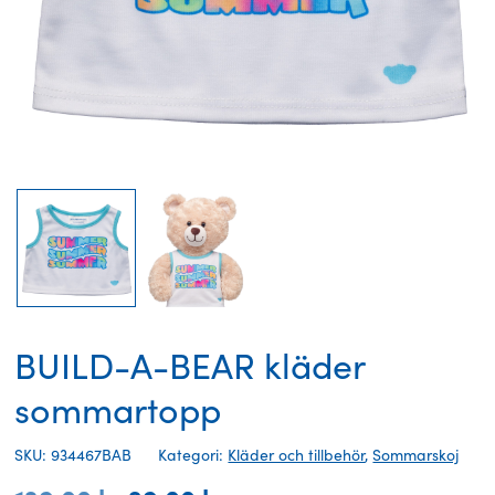
BUILD-A-BEAR kläder
sommartopp
SKU: 934467BAB
Kategori:
Kläder och tillbehör
,
Sommarskoj
Det
Det