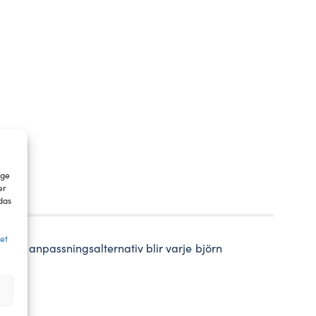
 ge
er
das
tet
d av anpassningsalternativ blir varje björn