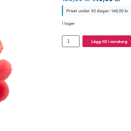
ursprungliga
nuv
priset
prise
Priset under 30 dagar:
149,00
kr
var:
är:
199,00 kr.
149,0
I lager
BUILD-
Lägg till i varukorg
A-
BEAR
mangomonkey-
väska
mjuk
leksaksberlock
mängd