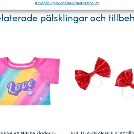
Användning av cookies
Integritetspolicy
laterade pälsklingar och tillbe
BEAR RAINBOW kläder T-
BUILD-A-BEAR HOLIDAY tillb