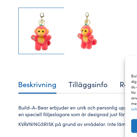
Bui
dig
Beskrivning
Tilläggsinfo
Rece
du 
för
anv
mer
Build-A-Bear erbjuder en unik och personlig upplevel
och
en speciell följeslagare som är designad just för dig.
KVÄVNINGSRISK på grund av smådelar. Inte lämplig fö