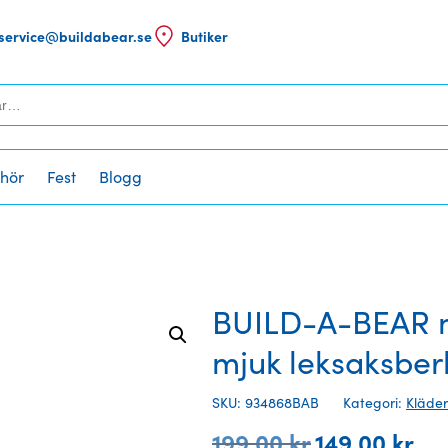
service@buildabear.se
Butiker
ehör
Fest
Blogg
BUILD-A-BEAR 
mjuk leksaksber
SKU: 934868BAB
Kategori:
Kläder
199,00
kr
149,00
kr
Det
Det