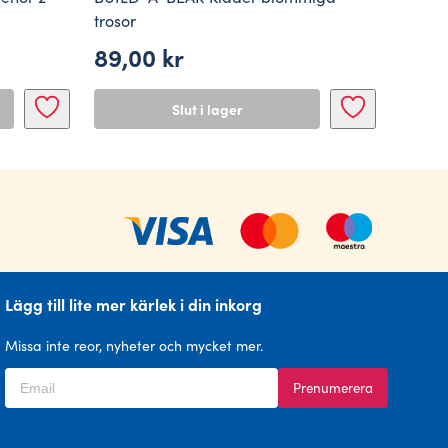
trosor
89,00
kr
Slut i lager
Lägg till lite mer kärlek i din inkorg
Missa inte reor, nyheter och mycket mer.
Prenumerera