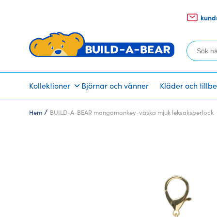
kund
Sök
efter:
Kollektioner
Björnar och vänner
Kläder och tillb
/
Hem
BUILD-A-BEAR mangomonkey-väska mjuk leksaksberlock