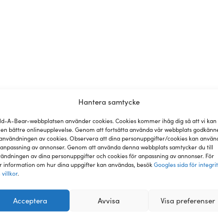
Hantera samtycke
ld-A-Bear-webbplatsen använder cookies. Cookies kommer ihåg dig så att vi kan
 en bättre onlineupplevelse. Genom att fortsätta använda vår webbplats godkänn
nsioner
användningen av cookies. Observera att dina personuppgifter/cookies kan använ
 anpassning av annonser. Genom att använda denna webbplats samtycker du till
ändningen av dina personuppgifter och cookies för anpassning av annonser. För
 information om hur dina uppgifter kan användas, besök
Googles sida för integri
se där du kan skapa din egen fluffiga vän. Med ett brett utbu
 villkor
.
r barn under 3 år.
Acceptera
Avvisa
Visa preferenser