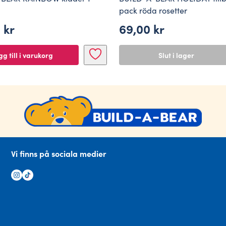
pack röda rosetter
0
kr
69,00
kr
g till i varukorg
Slut i lager
Vi finns på sociala medier