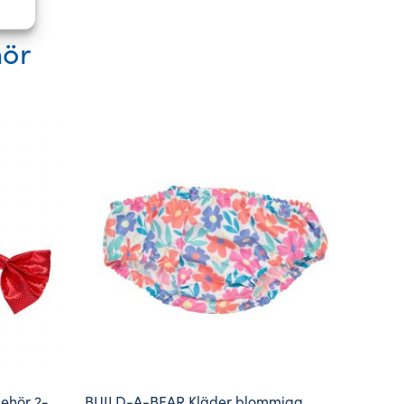
hör
ehör 2-
BUILD-A-BEAR Kläder blommiga