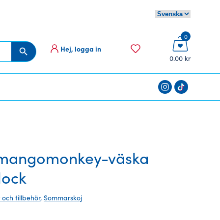
0
Hej, logga in
Sökknapp
0.00 kr
mangomonkey-väska
lock
 och tillbehör
,
Sommarskoj