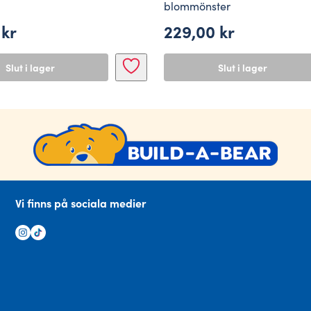
blommönster
0
kr
229,00
kr
Slut i lager
Slut i lager
Vi finns på sociala medier