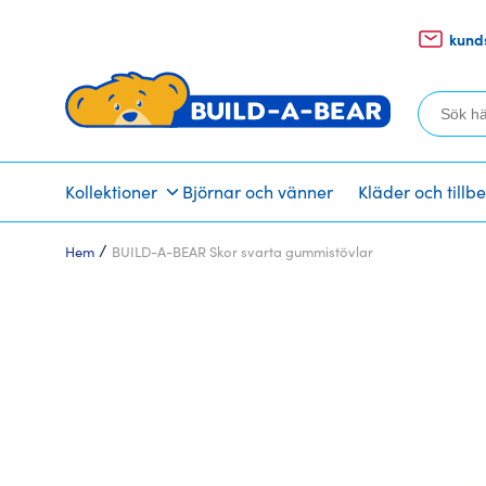
kund
Sök
efter:
Kollektioner
Björnar och vänner
Kläder och tillb
/
Hem
BUILD-A-BEAR Skor svarta gummistövlar