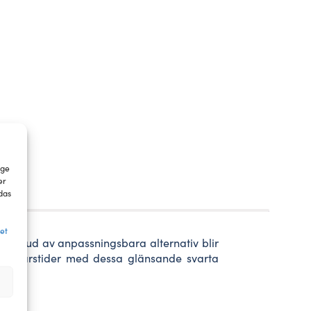
 ge
er
das
tet
tt utbud av anpassningsbara alternativ blir
 alla årstider med dessa glänsande svarta
vän.