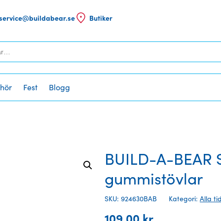
service@buildabear.se
Butiker
ehör
Fest
Blogg
BUILD-A-BEAR S
gummistövlar
SKU: 924630BAB
Kategori:
Alla ti
109,00
kr