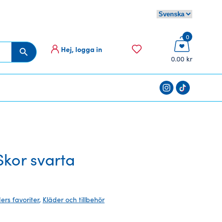
0
Hej, logga in
Sökknapp
0.00 kr
kor svarta
ders favoriter
,
Kläder och tillbehör