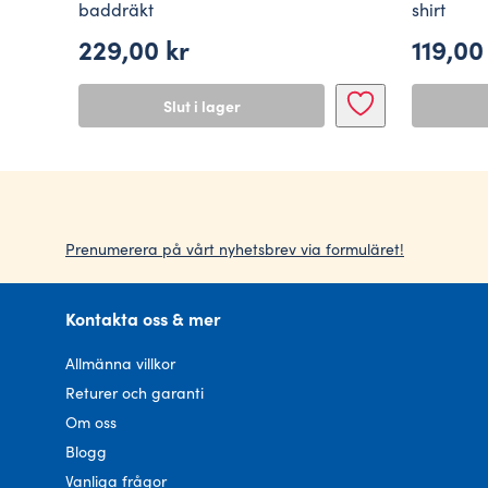
baddräkt
shirt
229,00
kr
119,0
Slut i lager
Prenumerera på vårt nyhetsbrev via formuläret!
Kontakta oss & mer
Allmänna villkor
Returer och garanti
Om oss
Blogg
Vanliga frågor