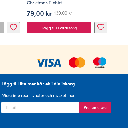
Christmas T-shirt
79,00
kr
139,00
kr
Det
Det
ursprungliga
nuvarande
Lägg till i varukorg
priset
priset
var:
är:
139,00 kr.
79,00 kr.
Lägg till lite mer kärlek i din inkorg
Missa inte reor, nyheter och mycket mer.
Prenumerera