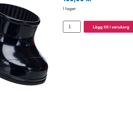
I lager
BUILD-
Lägg till i varukorg
A-
BEAR
Skor
svarta
gummistövlar
mängd