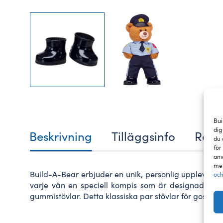
Bui
dig
Beskrivning
Tilläggsinfo
Rece
du 
för
anv
mer
Build-A-Bear erbjuder en unik, personlig upplevelse
och
varje vän en speciell kompis som är designad just 
gummistövlar. Detta klassiska par stövlar för gosedjur 