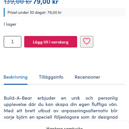
139,00
kr
79,00
kr
ursprungliga
nuvarande
priset
priset
Priset under 30 dagar:
79,00
kr
var:
är:
139,00 kr.
79,00 kr.
I lager
BUILD-
Lägg till i varukorg
A-
BEAR
tillbehör
tropisk
lei
mängd
Beskrivning
Tilläggsinfo
Recensioner
Build-A-Bear erbjuder en unik och personlig
upplevelse där du kan skapa din egen fluffiga vän.
Med ett brett utbud av anpassningsalternativ blir
varje björn en speciell följeslagare som är designad
just för dig.
Hantera samtycke