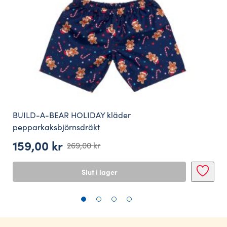
BUILD-A-BEAR HOLIDAY kläder
pepparkaksbjörnsdräkt
159,00
kr
269,00
kr
Det
Det
ursprungliga
nuvarande
Slut i lager
priset
priset
var:
är:
269,00 kr.
159,00 kr.