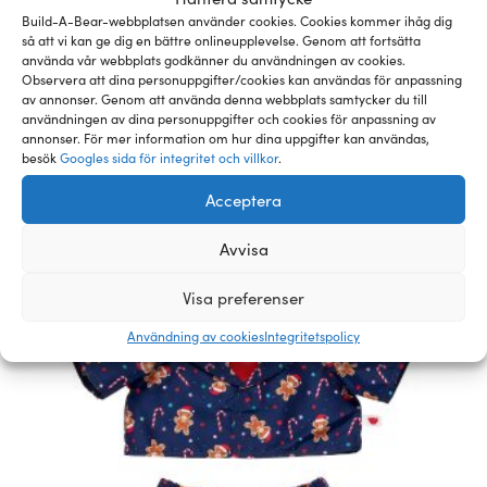
KVÄVNINGSRISK på grund av smådelar. Inte lämplig
Build-A-Bear-webbplatsen använder cookies. Cookies kommer ihåg dig
för barn under 3 år.
så att vi kan ge dig en bättre onlineupplevelse. Genom att fortsätta
använda vår webbplats godkänner du användningen av cookies.
Observera att dina personuppgifter/cookies kan användas för anpassning
av annonser. Genom att använda denna webbplats samtycker du till
användningen av dina personuppgifter och cookies för anpassning av
Relaterade pälsklingar och
annonser. För mer information om hur dina uppgifter kan användas,
besök
Googles sida för integritet och villkor
.
tillbehör
Acceptera
Avvisa
Visa preferenser
Användning av cookies
Integritetspolicy