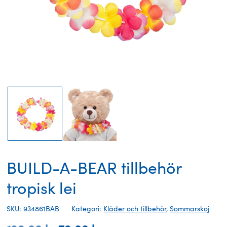
BUILD-A-BEAR tillbehör
tropisk lei
SKU: 934861BAB
Kategori:
Kläder och tillbehör
,
Sommarskoj
Det
Det