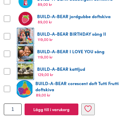
89,00
kr
BUILD-A-BEAR jordgubbe doftskiva
89,00
kr
BUILD-A-BEAR BIRTHDAY sång II
119,00
kr
BUILD-A-BEAR I LOVE YOU sång
119,00
kr
BUILD-A-BEAR kattljud
129,00
kr
BUILD-A-BEAR corescent doft Tutti Frutti
doftskiva
89,00
kr
BUILD-
Lägg till i varukorg
A-
BEAR
gosedjur
tvättbjörn