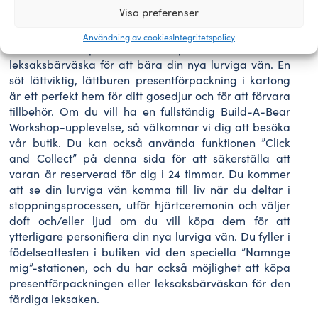
också personifiera din lurviga vän genom att välja
Visa preferenser
doft och/eller ljud till leksaken. Vi rekommenderar att
du inte lägger till mer än fyra dofter och/eller ljud. Du
Användning av cookies
Integritetspolicy
kan också köpa en vacker presentask och/eller
leksaksbärväska för att bära din nya lurviga vän. En
söt lättviktig, lättburen presentförpackning i kartong
är ett perfekt hem för ditt gosedjur och för att förvara
tillbehör. Om du vill ha en fullständig Build-A-Bear
Workshop-upplevelse, så välkomnar vi dig att besöka
vår butik. Du kan också använda funktionen ”Click
and Collect” på denna sida för att säkerställa att
varan är reserverad för dig i 24 timmar. Du kommer
att se din lurviga vän komma till liv när du deltar i
stoppningsprocessen, utför hjärtceremonin och väljer
doft och/eller ljud om du vill köpa dem för att
ytterligare personifiera din nya lurviga vän. Du fyller i
födelseattesten i butiken vid den speciella ”Namnge
mig”-stationen, och du har också möjlighet att köpa
presentförpackningen eller leksaksbärväskan för den
färdiga leksaken.