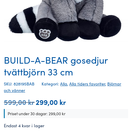
BUILD-A-BEAR gosedjur
tvättbjörn 33 cm
SKU: 828195BAB
Kategori:
Alla
,
Alla tiders favoriter
,
Björnar
och vänner
599,00
kr
299,00
kr
Det
Det
ursprungliga
nuvarande
priset
priset
Priset under 30 dagar:
299,00
kr
var:
är:
599,00 kr.
299,00 kr.
Endast 4 kvar i lager