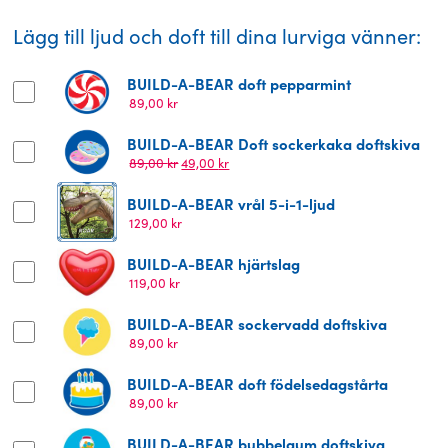
Lägg till ljud och doft till dina lurviga vänner:
BUILD-A-BEAR doft pepparmint
89,00
kr
BUILD-A-BEAR Doft sockerkaka doftskiva
Det
Det
89,00
kr
49,00
kr
ursprungliga
nuvarande
priset
priset
BUILD-A-BEAR vrål 5-i-1-ljud
var:
är:
129,00
kr
89,00 kr.
49,00 kr.
BUILD-A-BEAR hjärtslag
119,00
kr
BUILD-A-BEAR sockervadd doftskiva
89,00
kr
BUILD-A-BEAR doft födelsedagstårta
89,00
kr
BUILD-A-BEAR bubbelgum doftskiva