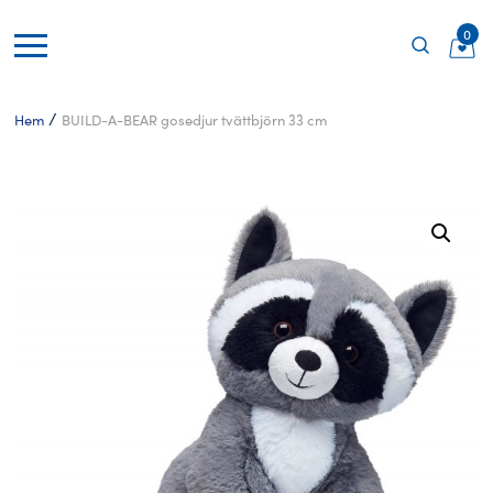
0
/
Hem
BUILD-A-BEAR gosedjur tvättbjörn 33 cm