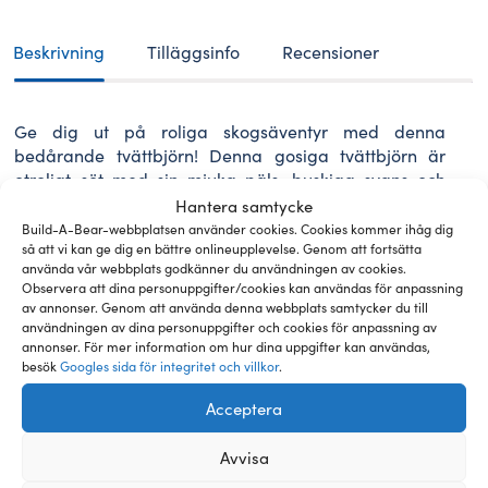
33
cm
Beskrivning
Tilläggsinfo
Recensioner
mängd
Ge dig ut på roliga skogsäventyr med denna
bedårande tvättbjörn! Denna gosiga tvättbjörn är
otroligt söt med sin mjuka päls, buskiga svans och
busiga ansikte. Gör din tvättbjörn redo för friluftslivet
Hantera samtycke
genom att personifiera den med egna kläder, ljud och
Build-A-Bear-webbplatsen använder cookies. Cookies kommer ihåg dig
så att vi kan ge dig en bättre onlineupplevelse. Genom att fortsätta
tillbehör! I priset för din nya lurviga vän ingår
använda vår webbplats godkänner du användningen av cookies.
fyllningen, ett mjukt hjärta som vi sätter in i gosedjuret
Observera att dina personuppgifter/cookies kan användas för anpassning
medan vi gör det klart för dig, samt ett födelsebevis.
av annonser. Genom att använda denna webbplats samtycker du till
Om du beställer din lurviga vän online och väljer
användningen av dina personuppgifter och cookies för anpassning av
leverans med bud, paketautomat eller hämtning i
annonser. För mer information om hur dina uppgifter kan användas,
besök
Googles sida för integritet och villkor
.
butik, får du det färdiga gosedjuret med ett mjukt
hjärta inuti och ett tomt födelsebevis för din nya
Acceptera
lurviga vän som du själv kan fylla i. Om du också
beställer kläder kommer de att packas separat, så att
Avvisa
du själv kan klä din lurviga vän när du får den. Du kan