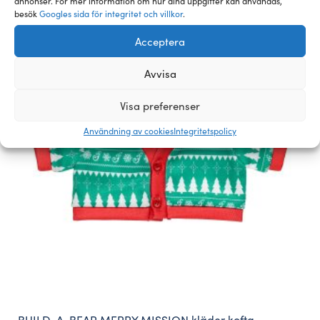
annonser. För mer information om hur dina uppgifter kan användas,
besök
Googles sida för integritet och villkor
.
Acceptera
Avvisa
Visa preferenser
Användning av cookies
Integritetspolicy
BUILD-A-BEAR MERRY MISSION kläder kofta