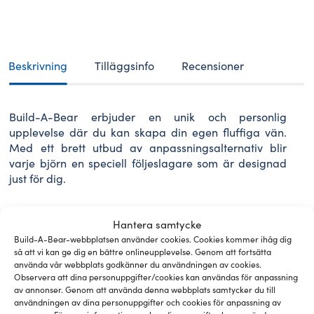
BEAR
kläder
påskäggs
pyjamas
mängd
Beskrivning
Tilläggsinfo
Recensioner
Build-A-Bear erbjuder en unik och personlig
upplevelse där du kan skapa din egen fluffiga vän.
Med ett brett utbud av anpassningsalternativ blir
varje björn en speciell följeslagare som är designad
just för dig.
Hantera samtycke
Build-A-Bear-webbplatsen använder cookies. Cookies kommer ihåg dig
Relaterade pälsklingar och
så att vi kan ge dig en bättre onlineupplevelse. Genom att fortsätta
använda vår webbplats godkänner du användningen av cookies.
tillbehör
Observera att dina personuppgifter/cookies kan användas för anpassning
av annonser. Genom att använda denna webbplats samtycker du till
användningen av dina personuppgifter och cookies för anpassning av