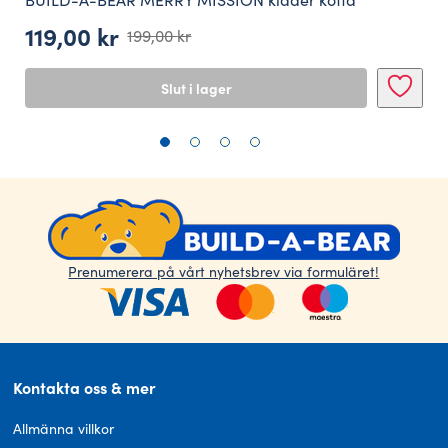
119,00
kr
199,00
kr
Det
Det
ursprungliga
nuvarande
Slut i lager
priset
priset
var:
är:
199,00 kr.
119,00 kr.
Prenumerera på vårt nyhetsbrev via formuläret!
Kontakta oss & mer
Allmänna villkor