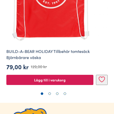
BUILD-A-BEAR HOLIDAY Tillbehör tomtesäck
Björnbärare väska
79,00
kr
129,00
kr
Det
Det
ursprungliga
nuvarande
Lägg till i varukorg
priset
priset
var:
är:
129,00 kr.
79,00 kr.