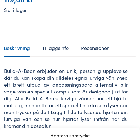
Slut i lager
Beskrivning
Tilläggsinfo
Recensioner
Build-A-Bear erbjuder en unik, personlig upplevelse
där du kan skapa din alldeles egna lurviga vän. Med
ett brett utbud av anpassningsbara alternativ blir
varje vän en speciell kompis som är designad just för
dig. Alla Build-A-Bears lurviga vänner har ett hjärta
inuti sig, men detta är ett speciellt hjärta som lyser när
man trycker på det! Lägg till detta lysande hjärta i din
lurviga vän och se hur hjärtat lyser inifrån när du
kramar din gosedjur.
Hantera samtycke
KVÄVNINGSRISK på grund av smådelar. Inte lämplig