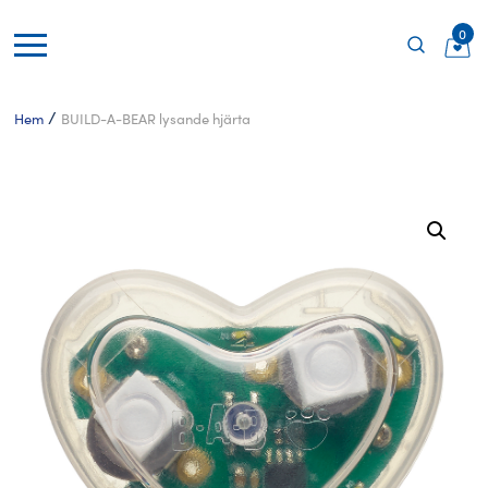
0
/
Hem
BUILD-A-BEAR lysande hjärta