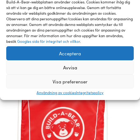
Build-A-Bear-webbplatsen använder cookies. Cookies kommer ihåg dig
för barn under 3 år.
så att vi kan ge dig en bättre onlineupplevelse. Genom att fortsätta
använda vår webbplats godkänner du användningen av cookies.
Observera att dina personuppgifter/cookies kan användas för anpassning
av annonser. Genom att använda denna webbplats samtycker du till
Relaterade pälsklingar och
användningen av dina personuppgifter och cookies för anpassning av
annonser. För mer information om hur dina uppgifter kan användas,
besök
Googles sida för integritet och villkor
.
tillbehör
Acceptera
Avvisa
Visa preferenser
Användning av cookies
Integritetspolicy