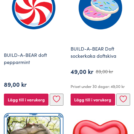
BUILD-A-BEAR Doft
BUILD-A-BEAR doft
sockerkaka doftskiva
pepparmint
49,00
kr
89,00
kr
Det
Det
89,00
kr
ursprungliga
nuvarande
Priset under 30 dagar:
49,00
kr
priset
priset
Lägg till i varukorg
Lägg till i varukorg
var:
är:
89,00 kr.
49,00 kr.