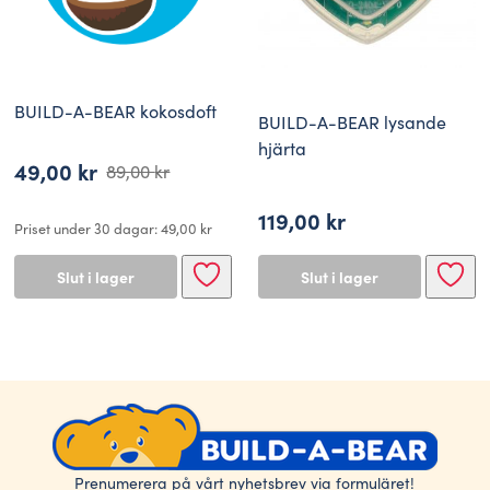
BUILD-A-BEAR kokosdoft
BUILD-A-BEAR lysande
hjärta
49,00
kr
89,00
kr
Det
Det
ursprungliga
nuvarande
119,00
kr
Priset under 30 dagar:
49,00
kr
priset
priset
Slut i lager
Slut i lager
var:
är:
89,00 kr.
49,00 kr.
Prenumerera på vårt nyhetsbrev via formuläret!