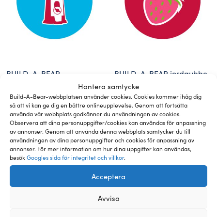
BUILD-A-BEAR
BUILD-A-BEAR jordgubbe
bubbelgum doftskiva
doftskiva
Hantera samtycke
Build-A-Bear-webbplatsen använder cookies. Cookies kommer ihåg dig
så att vi kan ge dig en bättre onlineupplevelse. Genom att fortsätta
använda vår webbplats godkänner du användningen av cookies.
89,00
kr
89,00
kr
Observera att dina personuppgifter/cookies kan användas för anpassning
av annonser. Genom att använda denna webbplats samtycker du till
användningen av dina personuppgifter och cookies för anpassning av
Lägg till i varukorg
Lägg till i varukorg
annonser. För mer information om hur dina uppgifter kan användas,
besök
Googles sida för integritet och villkor
.
Acceptera
Avvisa