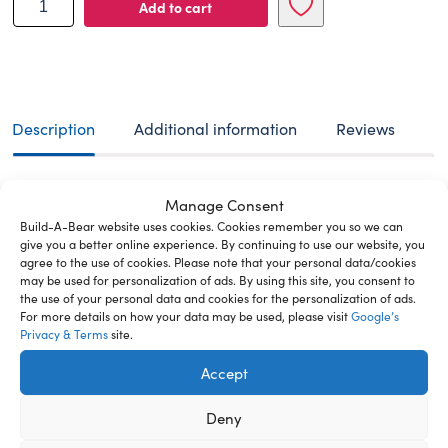
Add to cart
A-
BEAR
plush
toy
Sweden
teddy
Description
Additional information
Reviews
38
cm
quantity
Denna klassiska, oemotståndligt söta björn med lätt
Manage Consent
rufsigt päls passar alla stilar du kan tänka dig. Klä
Build-A-Bear website uses cookies. Cookies remember you so we can
upp den med roliga kläder och accessoarer för att
give you a better online experience. By continuing to use our website, you
agree to the use of cookies. Please note that your personal data/cookies
göra den till din drömbjörn. I priset för din nya lurviga
may be used for personalization of ads. By using this site, you consent to
vän ingår fyllningen, ett mjukt hjärta som vi sätter in i
the use of your personal data and cookies for the personalization of ads.
gosedjuret medan vi gör det klart för dig, samt ett
For more details on how your data may be used, please visit
Google’s
födelsebevis. Om du beställer din lurviga vän online
Privacy & Terms
site.
och väljer leverans med bud, paketautomat eller
Accept
hämtning i butik, får du det färdiga gosedjuret med
ett mjukt hjärta inuti och ett tomt födelsebevis för din
Deny
nya lurviga vän som du själv kan fylla i. Om du också
beställer kläder kommer de att packas separat, så att