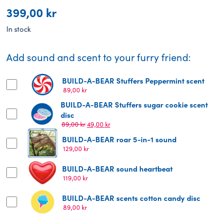
399,00
kr
In stock
Add sound and scent to your furry friend:
BUILD-A-BEAR Stuffers Peppermint scent
89,00
kr
BUILD-A-BEAR Stuffers sugar cookie scent
disc
Original
Current
89,00
kr
49,00
kr
price
price
BUILD-A-BEAR roar 5-in-1 sound
was:
is:
129,00
kr
89,00 kr.
49,00 kr.
BUILD-A-BEAR sound heartbeat
119,00
kr
BUILD-A-BEAR scents cotton candy disc
89,00
kr