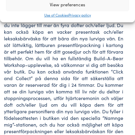
View preferences
du själv kan klä din lurviga vän när du får den. Du kan
också personifiera din lurviga vän genom att välja
Use of Cookies
Privacy policy
doft och/eller ljud till leksaken. Vi rekommenderar att
du inte lägger till mer än fyra dofter och/eller ljud. Du
kan också köpa en vacker presentask och/eller
leksaksbärväska för att bära din nya lurviga vän. En
söt lättviktig, lättburen presentförpackning i kartong
är ett perfekt hem för ditt gosedjur och för att förvara
tillbehör. Om du vill ha en fullständig Build-A-Bear
Workshop-upplevelse, så välkomnar vi dig att besöka
vår butik. Du kan också använda funktionen ”Click
and Collect” på denna sida för att säkerställa att
varan är reserverad för dig i 24 timmar. Du kommer
att se din lurviga vän komma till liv när du deltar i
stoppningsprocessen, utför hjärtceremonin och väljer
doft och/eller ljud om du vill köpa dem för att
ytterligare personifiera din nya lurviga vän. Du fyller i
födelseattesten i butiken vid den speciella ”Namnge
mig”-stationen, och du har också möjlighet att köpa
presentförpackningen eller leksaksbärväskan för den